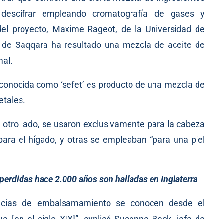
 descifrar empleando cromatografía de gases y
 del proyecto, Maxime Rageot, de la Universidad de
u’ de Saqqara ha resultado una mezcla de aceite de
mal.
conocida como ‘sefet’ es producto de una mezcla de
etales.
por otro lado, se usaron exclusivamente para la cabeza
 para el hígado, y otras se empleaban “para una piel
erdidas hace 2.000 años son halladas en Inglaterra
ncias de embalsamamiento se conocen desde el
ua [en el siglo XIX]”, explicó Susanne Beck, jefa de