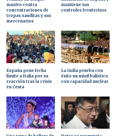
masivo contra
mantiene sus
concentraciones de
controles fronterizos
tropas sauditas y sus
mercenarios
España pone fecha
La India prueba con
límite a Italia por su
éxito un misil balístico
reacción tras la crisis
con capacidad nuclear
en Ceuta