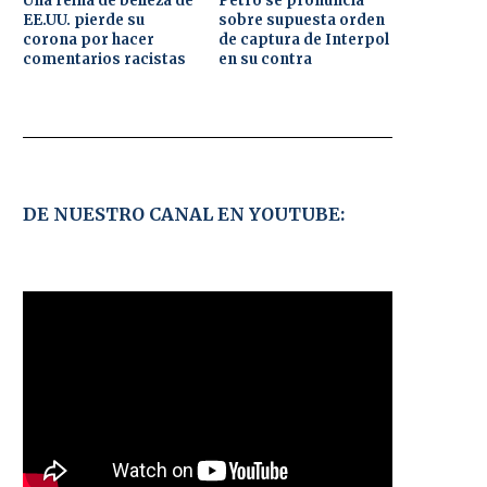
Una reina de belleza de
Petro se pronuncia
EE.UU. pierde su
sobre supuesta orden
corona por hacer
de captura de Interpol
comentarios racistas
en su contra
DE NUESTRO CANAL EN YOUTUBE: