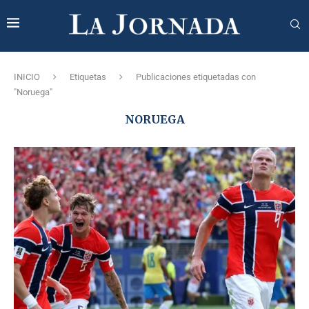
INICIO
Etiquetas
Publicaciones etiquetadas con
"Noruega"
NORUEGA