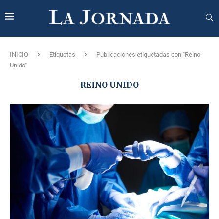
INICIO
Etiquetas
Publicaciones etiquetadas con "Reino
Unido"
REINO UNIDO