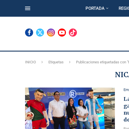
PORTADA
REGI
INICIO
Etiquetas
Publicaciones etiquetadas con "
NI
Emp
L
ga
n
d
Po