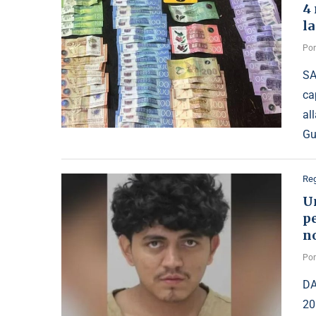
4
la
Po
SA
ca
al
Gu
Reg
Un
p
n
Po
DA
20