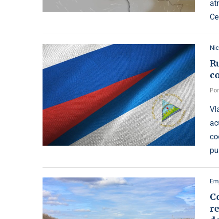
at
Ce
Ni
Ru
c
Po
Vl
ac
co
pu
Emp
C
re