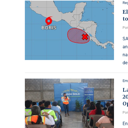
Reg
El
to
Po
SA
an
na
de
Emp
L
2
O
Po
En