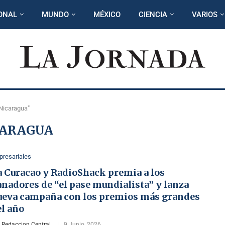
ONAL
MUNDO
MÉXICO
CIENCIA
VARIOS
Nicaragua"
CARAGUA
resariales
a Curacao y RadioShack premia a los
nadores de “el pase mundialista” y lanza
ueva campaña con los premios más grandes
el año
r
Redaccion Central
9 Junio, 2026