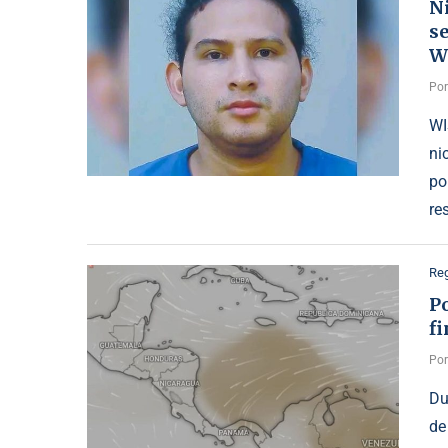
N
se
W
Po
WI
ni
po
re
Reg
Po
f
Po
Du
de