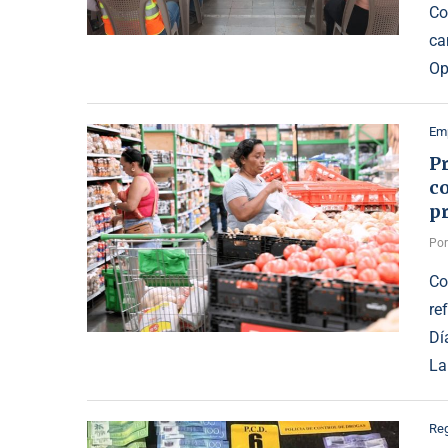
Co
ca
Op
Emp
Pr
c
p
Po
Co
re
Dí
La
Reg