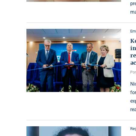
pr
ma
Emp
Ke
in
re
a
Po
Ni
fo
ex
re
Reg