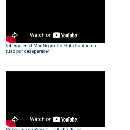
Infierno en el Mar Negro: La Flota Fantasma
ruso por desaparecer
Soberanía en Riesgo: La lucha de los