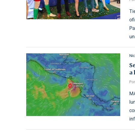
Ti
of
Pa
un
Ni
Se
a 
Po
MA
lu
co
in