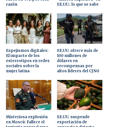
razón
EE.UU.: lo que se sabe
Espejismos digitales:
EE.UU. ofrece más de
El impacto de los
100 millones de
estereotipos en redes
dólares en
sociales sobre la
recompensas por
mujer latina
altos líderes del CJNG
Misteriosa explosión
EE.UU. suspende
en Moscú: Fallece el
exportación de