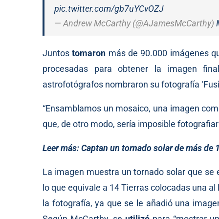
pic.twitter.com/gb7uYCvOZJ
— Andrew McCarthy (@AJamesMcCarthy)
Juntos
tomaron
más de 90.000 imágenes qu
procesadas para obtener la imagen fina
astrofotógrafos nombraron su fotografía ‘Fusi
“Ensamblamos un mosaico, una imagen compu
que, de otro modo, sería imposible fotografiar
Leer más:
Captan un tornado solar de más de 1
La imagen muestra un tornado solar que se e
lo que equivale a 14 Tierras colocadas una al
la fotografía, ya que se le añadió una imag
Según McCarthy, se
utilizó
para “mostrar una