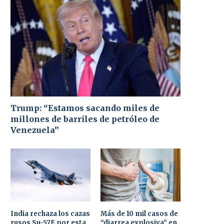
Trump: “Estamos sacando miles de
millones de barriles de petróleo de
Venezuela”
India rechaza los cazas
Más de 10 mil casos de
rusos Su-57E por esta
“diarrea explosiva” en