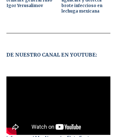
teniente general ruso
aguacate y detecta
Igor Yerusalimov
brote infeccioso en
lechuga mexicana
DE NUESTRO CANAL EN YOUTUBE: