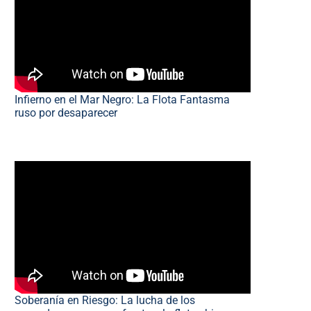
Infierno en el Mar Negro: La Flota Fantasma
ruso por desaparecer
Soberanía en Riesgo: La lucha de los