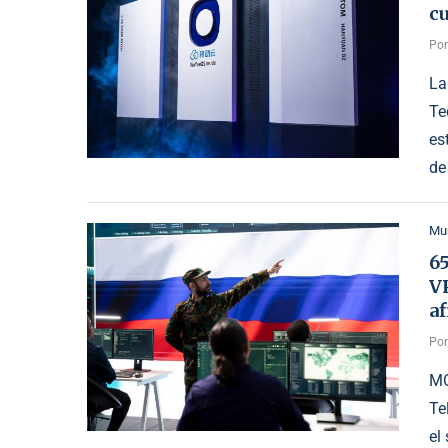
c
Po
La
Te
es
de
Mu
6
VP
a
Po
MO
Te
el