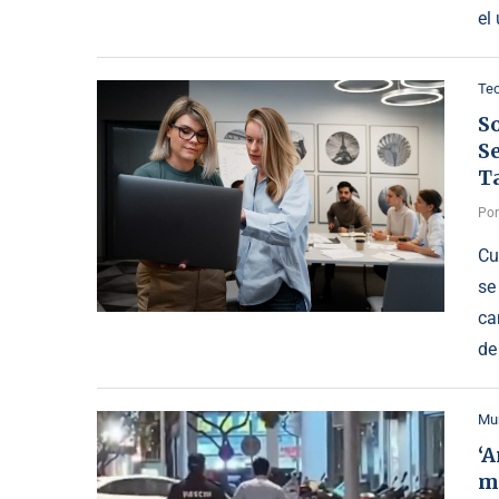
el
Te
So
Se
T
Po
Cu
se
ca
de
Mu
‘A
m