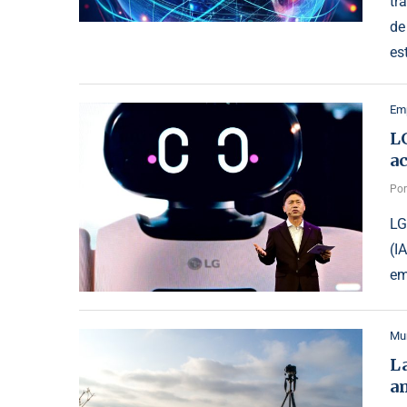
tr
de
es
Emp
LG
a
Po
LG
(I
em
Mu
L
a