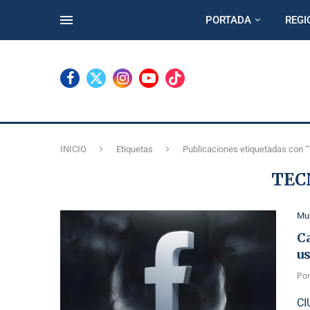
PORTADA
REGI
INICIO
Etiquetas
Publicaciones etiquetadas con "
TEC
Mu
C
u
Po
CI