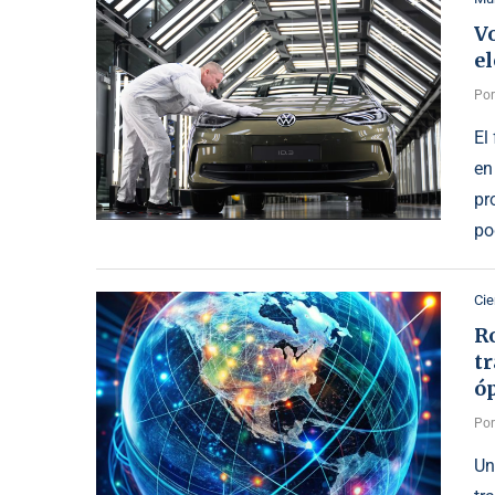
V
el
Po
El
en
pr
po
Cie
R
tr
ó
Po
Un