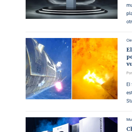
mu
pl
ot
Cie
El
pe
vu
Po
El
es
St
Mu
C