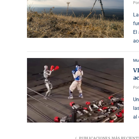
Po
La
fu
El
ac
Mu
V
a
Po
Un
la
al
PUBLICACIONES MÁS RECIENT