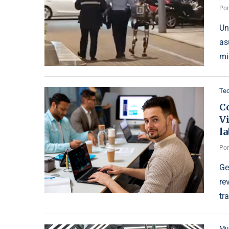
Po
Un
as
mi
Te
Co
V
la
Po
Ge
re
tr
Mu