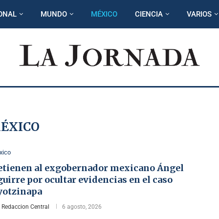
ONAL
MUNDO
MÉXICO
CIENCIA
VARIOS
ÉXICO
xico
etienen al exgobernador mexicano Ángel
uirre por ocultar evidencias en el caso
yotzinapa
r
Redaccion Central
6 agosto, 2026