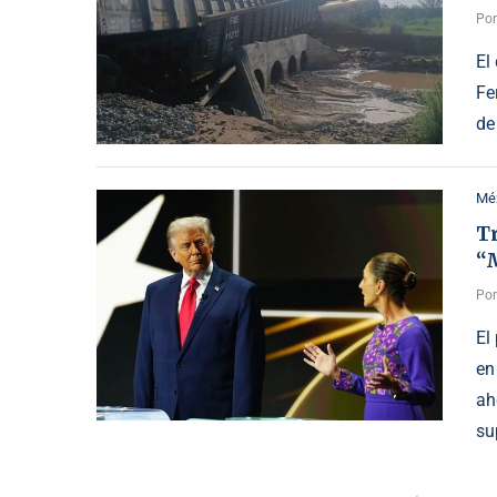
Po
El
Fe
de
Mé
T
“
Po
El
en
ah
su