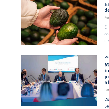
E
d
Po
El
co
de
Mé
M
in
pr
a 
Po
Ci
Se