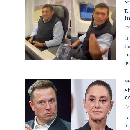
Mé
E
in
Po
El
fu
Lo
gr
Mé
S
d
Po
La
mo