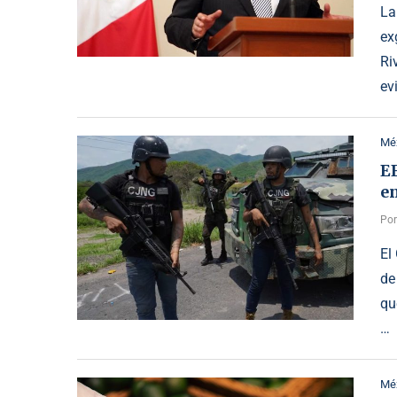
La
ex
Ri
ev
Mé
EE
e
Po
El
de
qu
…
Mé