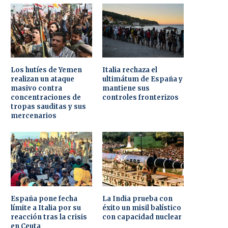
Los hutíes de Yemen
Italia rechaza el
realizan un ataque
ultimátum de España y
masivo contra
mantiene sus
concentraciones de
controles fronterizos
tropas sauditas y sus
mercenarios
España pone fecha
La India prueba con
límite a Italia por su
éxito un misil balístico
reacción tras la crisis
con capacidad nuclear
en Ceuta