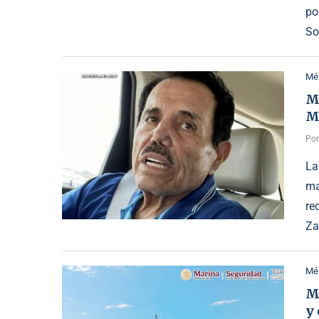
po
So
Mé
Mé
M
Po
La
ma
re
Za
Mé
M
y 