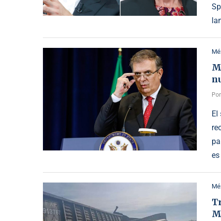
Sp
la
Mé
M
n
Po
El
re
pa
es
Mé
Tr
M