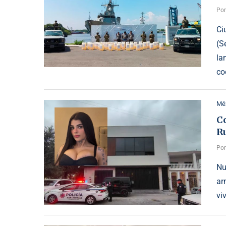
Po
Ci
(S
la
co
Mé
C
Ru
Po
Nu
ar
vi