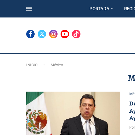
PORTADA
REGI
INICIO
México
M
Mé
D
Ag
A
Po