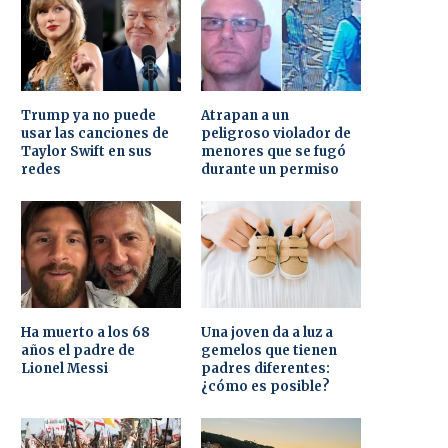
Trump ya no puede
Atrapan a un
usar las canciones de
peligroso violador de
Taylor Swift en sus
menores que se fugó
redes
durante un permiso
Ha muerto a los 68
Una joven da a luz a
años el padre de
gemelos que tienen
Lionel Messi
padres diferentes:
¿cómo es posible?