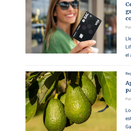
C
gr
c
Po
Ll
Li
el
Reg
A
p
Po
Lo
es
Ga