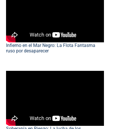
Infierno en el Mar Negro: La Flota Fantasma
ruso por desaparecer
Soberanía en Riesgo: La lucha de los