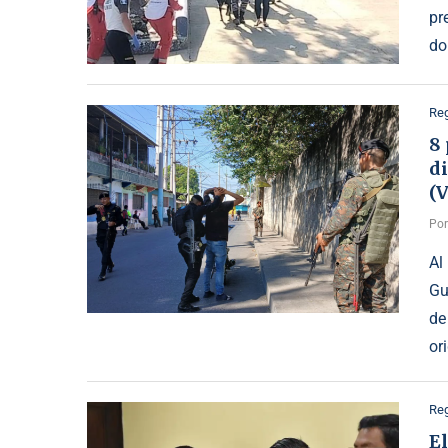
pr
do
Reg
8 
d
(
Po
Al
Gu
de
or
Reg
El