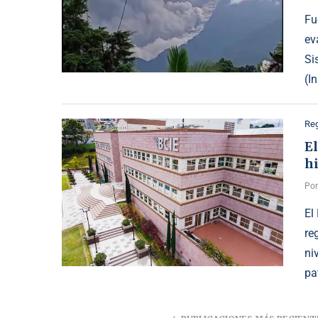
Fu
ev
Si
(I
Reg
El
h
Po
El
re
ni
pa