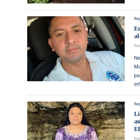
Reg
En
a
Po
Ne
Ma
pa
in
Reg
L
as
E
Po