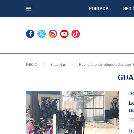
PORTADA
REGI
INICIO
Etiquetas
Publicaciones etiquetadas con 
GU
Reg
L
m
Po
Tr