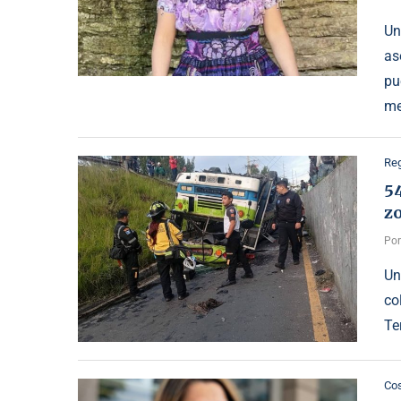
Un
as
pu
me
Reg
54
z
Po
Un
co
Te
Cos