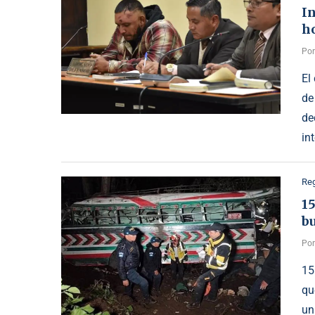
I
h
Po
El
de
de
in
Reg
15
b
Po
15
qu
un