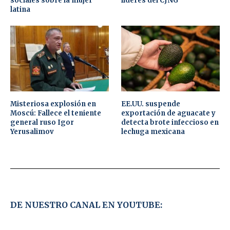
sociales sobre la mujer
líderes del CJNG
latina
Misteriosa explosión en
EE.UU. suspende
Moscú: Fallece el teniente
exportación de aguacate y
general ruso Igor
detecta brote infeccioso en
Yerusalimov
lechuga mexicana
DE NUESTRO CANAL EN YOUTUBE: